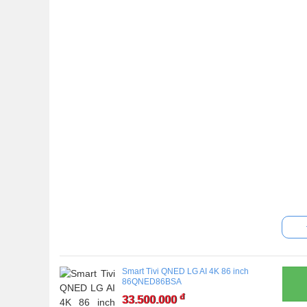
Smart Tivi QNED LG AI 4K 86 inch
86QNED86BSA
đ
33.500.000