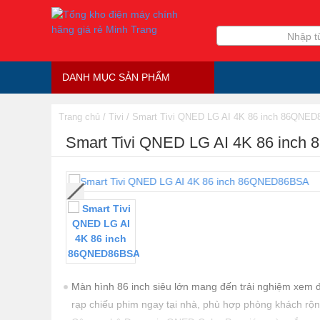
Nhập t
DANH MỤC SẢN PHẨM
Trang chủ
/
Tivi
/
Smart Tivi QNED LG AI 4K 86 inch 86QNE
Smart Tivi QNED LG AI 4K 86 inc
Màn hình 86 inch siêu lớn mang đến trải nghiệm xem 
rạp chiếu phim ngay tại nhà, phù hợp phòng khách rộn