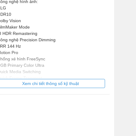
ông nghệ hình ảnh:
HLG
HDR10
olby Vision
ilmMaker Mode
I HDR Remastering
ông nghệ Precision Dimming
RR 144 Hz
otion Pro
hống xé hình FreeSync
GB Primary Color Ultra
uick Media Switching
uick Frame Transport
Xem chi tiết thông số kỹ thuật
ynamic Tone Mapping Pro
ynamic QNED Color Pro
uto Brightness Control
I Brightness Control
 chế độ hình ảnh
ộ trễ phản hồi hình ảnh (gaming) dưới 0.1 ms
I Picture Pro
I Emotional Remastering
8 AI Super Upscaling 4K