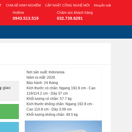
T
CHIA SẺ KINH NGHIÊM
CẬP NHẬT CÔNG NGHỆ MỚI
Khuyến mãi
Hotline
Chăm sóc khách hàng
0943.513.519
032.739.8291
Nơi sản xuất: Indonesia
Năm ra mắt: 2026
Bảo hành: 24 tháng
g
giao
Kích thước có chân: Ngang 192.8 cm - Cao
119/114.2 cm - Dày 37 cm
Khối lượng có chân: 57.7 kg
Kích thước không chân: Ngang 192.8 cm -
Cao 110.8 cm - Dày 3.09 cm
Khối lượng không chân: 49.5 kg