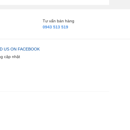
pple TV+
TV Go
ieON
Tư vấn bán hàng
iện ích thông minh khác:
0943 513 519
ích hợp MS Copilot
rình duyệt web toàn màn hình
ulti View chia nhỏ màn hình tivi
ác tính năng AI (AI Agent, AI Concierge, AI Chatbot, AI
ND US ON FACEBOOK
earch)
g cập nhật
ông nghệ âm thanh
ổng công suất loa: 20W
ố lượng loa: 2 loa
m thanh vòm: Dolby Digital
hế độ lọc thoại:
hế độ lọc thoại Clear Voice Pro
I Object Remastering Pro
ác công nghệ khác:
8 AI Sound Pro (Virtual 11.1.2 Up-mix)
iều chỉnh âm thanh tự động AI Acoustic Tuning
ồng bộ hóa âm thanh LG Sound Sync
V Sound Mode Share