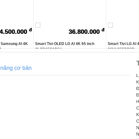
đ
đ
4.500.000
36.800.000
B Samsung AI 4K
Smart Tivi OLED LG AI 4K 65 inch
Smart Tivi LG AI 
A
OLED65C6PSA
98NU855BPSB
 năng cơ bản
L
K
Đ
Đ
H
C
K
C
N
N