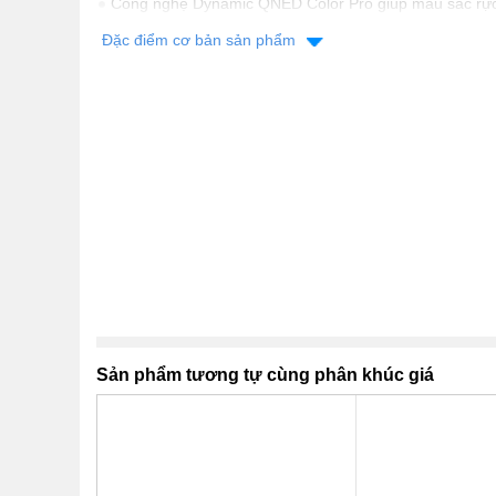
Công nghệ Dynamic QNED Color Pro giúp màu sắc rực
động và chân thực trên màn hình
Đặc điểm cơ bản sản phẩm
Local Dimming tăng tương phản, kiểm soát đèn nền th
cho hình ảnh có chiều sâu, hạn chế hiện tượng hở sán
Bộ xử lý α8 AI Processor 4K Gen3 nâng cấp nội dung 
chuẩn 4K, tối ưu hình ảnh và âm thanh theo nội dung hi
Tần số quét cao 120 Hz, VRR đến 144 Hz hiển thị hìn
mà khi xem thể thao, phim hành động hoặc chơi game
Hệ điều hành webOS 26 thông minh với giao diện thân 
trợ AI Magic Remote MR26 và điều khiển qua LG ThinQ 
Sản phẩm tương tự cùng phân khúc giá