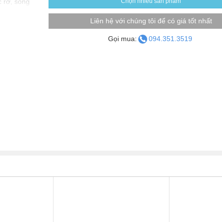
 rỡ, sống
Chọn nhiều sản phẩm
Liên hệ với chúng tôi để có giá tốt nhất
eo vùng,
g.
Gọi mua:
094.351.3519
lên gần
ển thị.
h ảnh mượt
.
thiện, hỗ
tiện lợi.