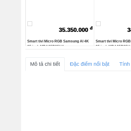
đ
35.350.000
3
Smart tivi Micro RGB Samsung AI 4K
Smart tivi Micro RG
65 inch MRA65R85HA
65 inch MRA65R85H
Mô tả chi tiết
Đặc điểm nổi bật
Tính