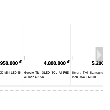
B
T
T
Đ
Đ
T
L
C
L
A
G
R
đ
đ
đ
00
4.800.000
5.200.000
A
K
D 4K
Google Tivi QLED TCL AI FHD
Smart Tivi Samsung FHD 43
QLE
L
40 inch 40S5K
inch UA43F6000F
4K 7
A
G
Ứ
Y
N
F