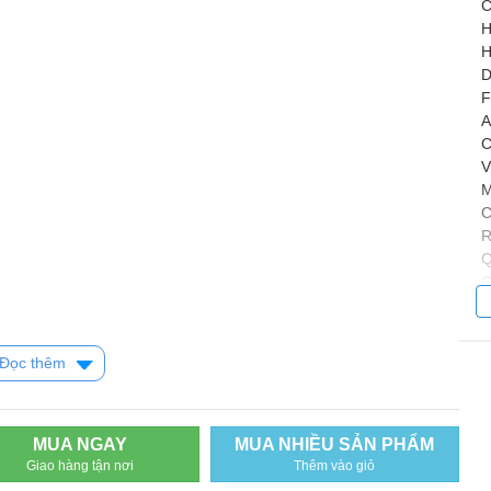
C
D
F
A
C
V
M
C
R
Q
Q
D
D
A
Đọc thêm
A
9
Đ
A
MUA NGAY
MUA NHIỀU SẢN PHẨM
A
Giao hàng tận nơi
Thêm vào giỏ
α