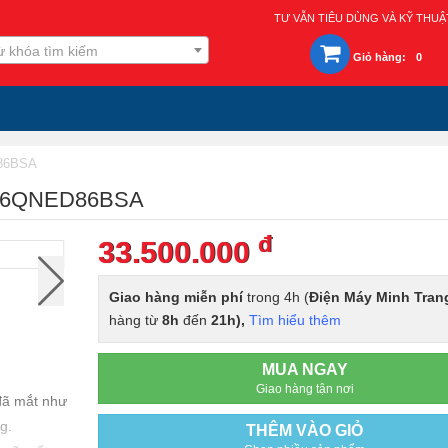
TƯ VẪN TIÊU DÙNG VÀ KỸ THUẬ
ừ khóa tìm kiếm
Giỏ hàng:
0
D86BSA
h 86QNED86BSA
đ
33.500.000
Giao hàng miễn phí
trong 4h (
Điện Máy Minh Tran
hàng từ
8h
đến
21h),
Tìm hiểu thêm
MUA NGAY
Giao hàng tận nơi
đã mắt như
g.
THÊM VÀO GIỎ