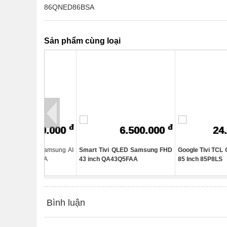
Sản phẩm cùng loại
đ
đ
150.000
6.500.000
24.950.0
LED Samsung AI
Smart Tivi QLED Samsung FHD
Google Tivi TCL QD-Mini LE
M80HA
43 inch QA43Q5FAA
85 Inch 85P8LS
Bình luận