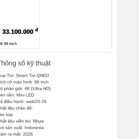
đ
33.100.000
4K 98 inch
Thông số kỹ thuật
oại Tivi: Smart Tivi QNED
ích cỡ màn hình: 86 inch
ộ phân giải: 4K (Ultra HD)
èn nền: Mini LED
ệ điều hành: webOS 26
hất liệu chân đế:
im loại
hất liệu viền tivi: Nhựa
ơi sản xuất: Indonesia
ăm ra mắt: 2026