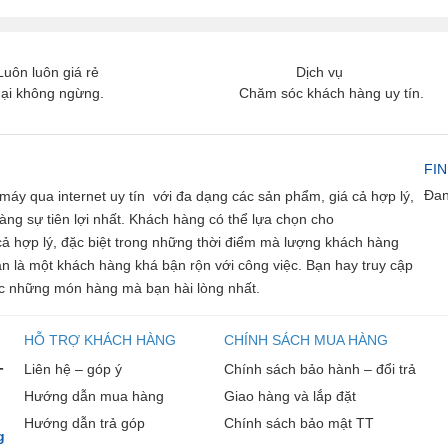
A
V
V
Luôn luôn giá rẻ
Dịch vụ
T
ại không ngừng.
Chăm sóc khách hàng uy tín.
T
T
M
C
FI
S
Đan
máy qua internet uy tín với đa dạng các sản phẩm, giá cả hợp lý,
C
g sự tiên lợi nhất. Khách hàng có thể lựa chọn cho
T
cả hợp lý, đặc biệt trong những thời điểm mà lượng khách hàng
S
Â
 là một khách hàng khá bận rộn với công việc. Bạn hay truy cập
C
 những món hàng mà bạn hài lòng nhất.
C
A
HỖ TRỢ KHÁCH HÀNG
CHÍNH SÁCH MUA HÀNG
C
-
Liên hệ – góp ý
Chính sách bảo hành – đổi trả
α
Đ
Hướng dẫn mua hàng
Giao hàng và lắp đặt
Đ
Hướng dẫn trả góp
Chính sách bảo mật TT
T
g