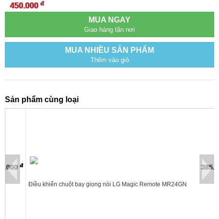
đ
450.000
MUA NGAY
Giao hàng tận nơi
MUA NHIỀU SẢN PHẨM
Thêm vào giỏ
Sản phẩm cùng loại
đ
đ
385.000
Điều khiển chuột bay giọng nói LG Magic Remote MR24GN