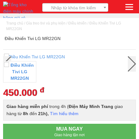
Nhập từ khóa tìm kiếm
Trang chủ
/
Gía treo tivi và phụ kiện
/
Điều khiển
/
Điều Khiển Tivi LG
MR22GN
Điều Khiển Tivi LG MR22GN
đ
450.000
Giao hàng miễn phí
trong 4h (
Điện Máy Minh Trang
giao
hàng từ
8h
đến
21h),
Tìm hiểu thêm
MUA NGAY
Giao hàng tận nơi