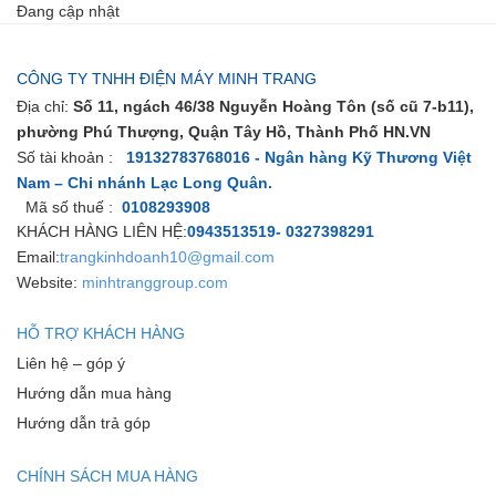
Đang cập nhật
CÔNG TY TNHH ĐIỆN MÁY MINH TRANG
Địa chỉ:
Số 11, ngách 46/38 Nguyễn Hoàng Tôn (số cũ 7-b11),
phường Phú Thượng, Quận Tây Hồ, Thành Phố HN.VN
Số tài khoản :
19132783768016 - Ngân hàng Kỹ Thương Việt
Nam – Chi nhánh Lạc Long Quân.
Mã số thuế :
0108293908
KHÁCH HÀNG LIÊN HỆ:
0943513519- 0327398291
Email:
trangkinhdoanh10@gmail.com
Website:
minhtranggroup.com
HỖ TRỢ KHÁCH HÀNG
Liên hệ – góp ý
Hướng dẫn mua hàng
Hướng dẫn trả góp
CHÍNH SÁCH MUA HÀNG