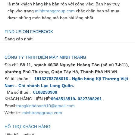
là một khách hàng khá bận rộn với công việc. Bạn hay truy
cập vào trang
minhtranggroup.com
chắc chắn bạn sẽ mua
được những món hàng mà bạn hài lòng nhất.
FIND US ON FACEBOOK
Đang cập nhật
CÔNG TY TNHH ĐIỆN MÁY MINH TRANG
Địa chỉ:
Số 11, ngách 46/38 Nguyễn Hoàng Tôn (số cũ 7-b11),
phường Phú Thượng, Quận Tây Hồ, Thành Phố HN.VN
Số tài khoản :
19132783768016 - Ngân hàng Kỹ Thương Việt
Nam – Chi nhánh Lạc Long Quân.
Mã số thuế :
0108293908
KHÁCH HÀNG LIÊN HỆ:
0943513519- 0327398291
Email:
trangkinhdoanh10@gmail.com
Website:
minhtranggroup.com
HỖ TRỢ KHÁCH HÀNG
Liên hệ – góp ý