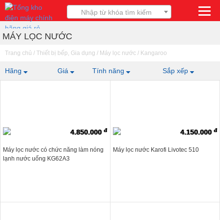
Nhập từ khóa tìm kiếm
MÁY LỌC NƯỚC
Trang chủ
/
Thiết bị bếp, Gia dụng
/
Máy lọc nước
/
Kangaroo
Hãng
Giá
Tính năng
Sắp xếp
đ
đ
4.850.000
4.150.000
Máy lọc nước có chức năng làm nóng
Máy lọc nước Karofi Livotec 510
lạnh nước uống KG62A3